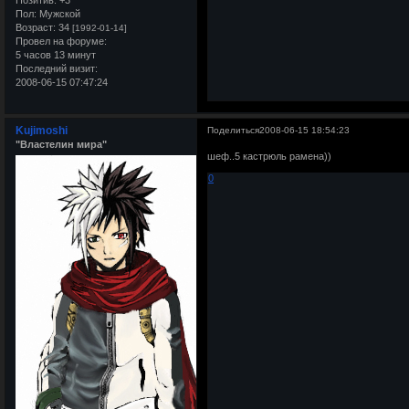
Пол:
Мужской
Возраст:
34
[1992-01-14]
Провел на форуме:
5 часов 13 минут
Последний визит:
2008-06-15 07:47:24
Kujimoshi
Поделиться
2008-06-15 18:54:23
"Властелин мира"
шеф..5 кастрюль рамена))
0