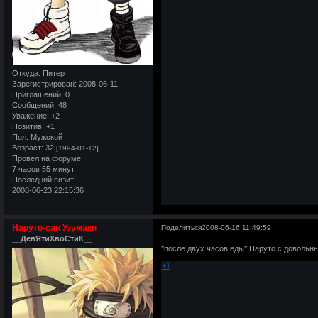
Откуда:
Питер
Зарегистрирован
: 2008-06-11
Приглашений:
0
Сообщений:
48
Уважение:
+2
Позитив:
+1
Пол:
Мужской
Возраст:
32
[1994-01-12]
Провел на форуме:
7 часов 55 минут
Последний визит:
2008-06-23 22:15:36
Наруто-сан Узумаки
Поделиться
2008-06-16 11:49:59
__ДевЯтиХвоСтиК__
*после двух часов еды* Наруто с довольны
+1