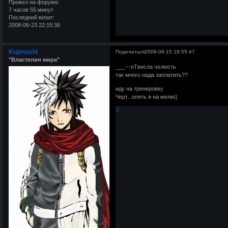
Провел на форуме:
7 часов 55 минут
Последний визит:
2008-06-23 22:15:36
Kujimoshi
Поделиться
2008-06-15 18:55:47
"Властелин мира"
___---оТвисла челюсть
так много нада заплатить??
иду на тренеровку
Черт...опять я на мели((
0