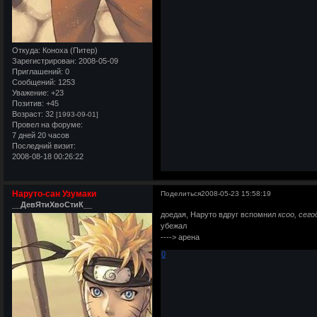
Откуда:
Коноха (Питер)
Зарегистрирован
: 2008-05-09
Приглашений:
0
Сообщений:
1253
Уважение:
+23
Позитив:
+45
Возраст:
32
[1993-09-01]
Провел на форуме:
7 дней 20 часов
Последний визит:
2008-08-18 00:26:22
Наруто-сан Узумаки
Поделиться
2008-05-23 15:58:19
__ДевЯтиХвоСтиК__
доедая, Наруто вдруг вспомнил
ксоо, сего
убежал
----> арена
0