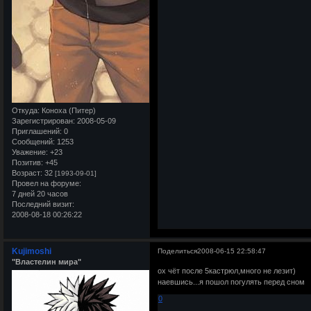
Откуда:
Коноха (Питер)
Зарегистрирован
: 2008-05-09
Приглашений:
0
Сообщений:
1253
Уважение:
+23
Позитив:
+45
Возраст:
32
[1993-09-01]
Провел на форуме:
7 дней 20 часов
Последний визит:
2008-08-18 00:26:22
Kujimoshi
Поделиться
2008-06-15 22:58:47
"Властелин мира"
ох чёт после 5кастрюл,много не лезит)
наевшись...я пошол погулять перед сном
0