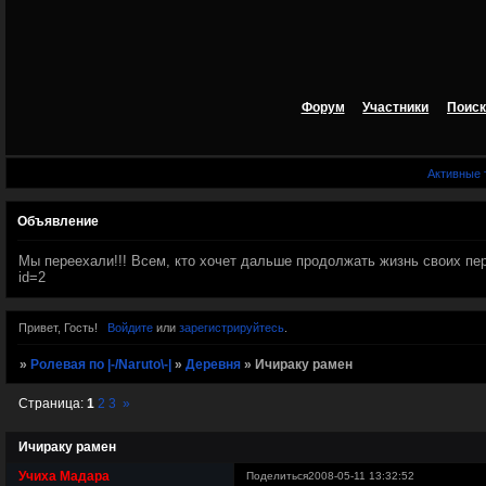
Форум
Участники
Поиск
Активные
Объявление
Мы переехали!!! Всем, кто хочет дальше продолжать жизнь своих персов
id=2
Привет, Гость!
Войдите
или
зарегистрируйтесь
.
»
Ролевая по |-/Naruto\-|
»
Деревня
»
Ичираку рамен
Страница:
1
2
3
»
Ичираку рамен
Учиха Мадара
Поделиться
2008-05-11 13:32:52