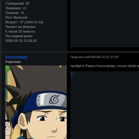
Сообщений:
28
Уважение:
+3
Позитив:
+5
Пол:
Мужской
Возраст:
37
[1989-02-09]
Провел на форуме:
6 часов 33 минуты
Последний визит:
2008-09-15 13:18:16
Конохамару
Поделиться
2008-06-14 01:21:55
Участник
прийдя в Рамен Конохамару сказал
Шеф м
0