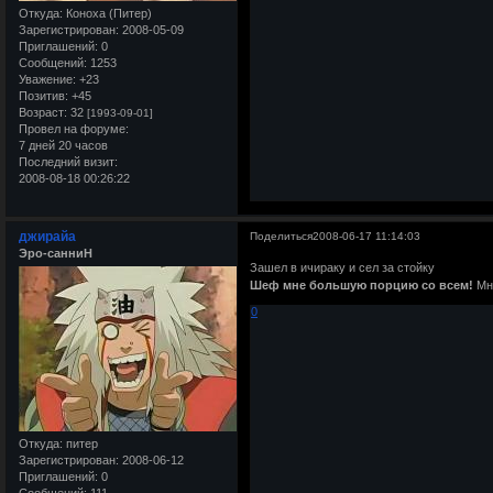
Откуда:
Коноха (Питер)
Зарегистрирован
: 2008-05-09
Приглашений:
0
Сообщений:
1253
Уважение:
+23
Позитив:
+45
Возраст:
32
[1993-09-01]
Провел на форуме:
7 дней 20 часов
Последний визит:
2008-08-18 00:26:22
джирайа
Поделиться
2008-06-17 11:14:03
Эро-санниН
Зашел в ичираку и сел за стойку
Шеф мне большую порцию со всем!
Мне
0
Откуда:
питер
Зарегистрирован
: 2008-06-12
Приглашений:
0
Сообщений:
111