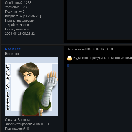
Сообщений:
1253
Уважение:
+23
Позитив:
+45
Возраст:
32
[1993-09-01]
Провел на форуме:
7 дней 20 часов
Последний визит:
2008-08-18 00:26:22
Rock Lee
Поделиться
2008-06-02 16:54:18
Новичок
Ну,можно перекусить не много и бежат
0
Откуда:
Вологда
Зарегистрирован
: 2008-06-01
Приглашений:
0