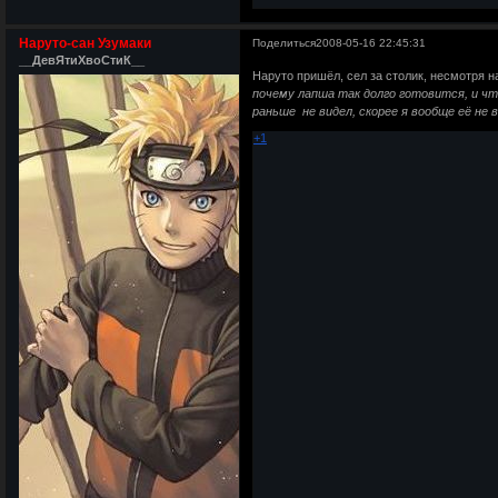
Наруто-сан Узумаки
Поделиться
2008-05-16 22:45:31
__ДевЯтиХвоСтиК__
Наруто пришёл, сел за столик, несмотря
почему лапша так долго готовится, и ч
раньше не видел, скорее я вообще её не в
+1