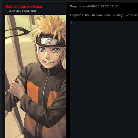
Наруто-сан Узумаки
Поделиться
2008-06-15 22:42:12
__ДевЯтиХвоСтиК__
Наруто с поным унынием на лице, не замеч
0