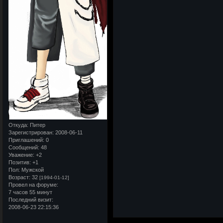
Откуда:
Питер
Зарегистрирован
: 2008-06-11
Приглашений:
0
Сообщений:
48
Уважение:
+2
Позитив:
+1
Пол:
Мужской
Возраст:
32
[1994-01-12]
Провел на форуме:
7 часов 55 минут
Последний визит:
2008-06-23 22:15:36