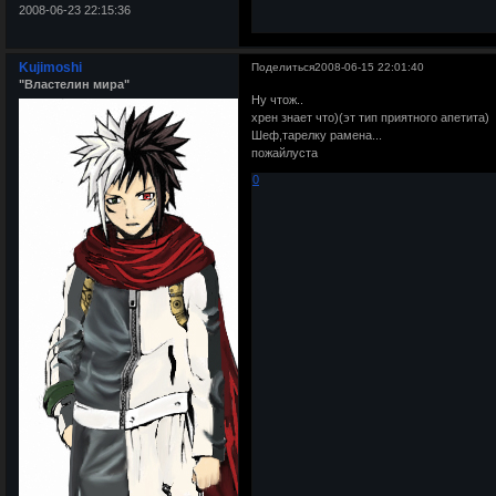
2008-06-23 22:15:36
Kujimoshi
Поделиться
2008-06-15 22:01:40
"Властелин мира"
Ну чтож..
хрен знает что)(эт тип приятного апетита)
Шеф,тарелку рамена...
пожайлуста
0