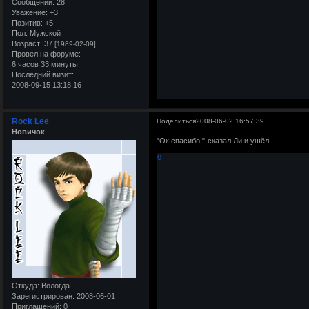
Сообщений:
28
Уважение:
+3
Позитив:
+5
Пол:
Мужской
Возраст:
37
[1989-02-09]
Провел на форуме:
6 часов 33 минуты
Последний визит:
2008-09-15 13:18:16
Rock Lee
Поделиться
2008-06-02 16:57:39
Новичок
"Ок.спасибо!"-сказал Ли,и ушёл.
0
Откуда:
Вологда
Зарегистрирован
: 2008-06-01
Приглашений:
0