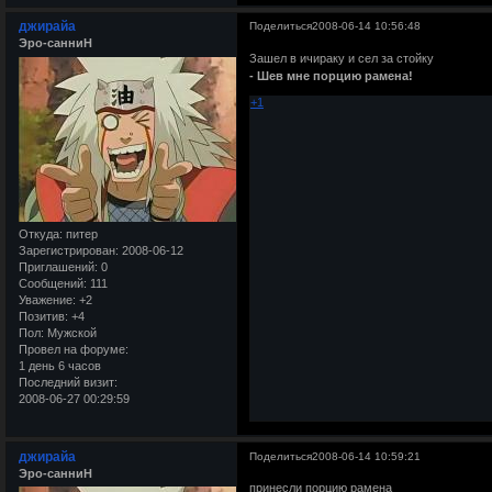
джирайа
Поделиться
2008-06-14 10:56:48
Эро-санниН
Зашел в ичираку и сел за стойку
- Шев мне порцию рамена!
+1
Откуда:
питер
Зарегистрирован
: 2008-06-12
Приглашений:
0
Сообщений:
111
Уважение:
+2
Позитив:
+4
Пол:
Мужской
Провел на форуме:
1 день 6 часов
Последний визит:
2008-06-27 00:29:59
джирайа
Поделиться
2008-06-14 10:59:21
Эро-санниН
принесли порцию рамена