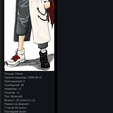
Откуда:
Питер
Зарегистрирован
: 2008-06-11
Приглашений:
0
Сообщений:
48
Уважение:
+2
Позитив:
+1
Пол:
Мужской
Возраст:
32
[1994-01-12]
Провел на форуме:
7 часов 55 минут
Последний визит: