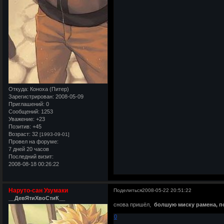
Откуда:
Коноха (Питер)
Зарегистрирован
: 2008-05-09
Приглашений:
0
Сообщений:
1253
Уважение:
+23
Позитив:
+45
Возраст:
32
[1993-09-01]
Провел на форуме:
7 дней 20 часов
Последний визит:
2008-08-18 00:26:22
Наруто-сан Узумаки
Поделиться
2008-05-22 20:51:22
__ДевЯтиХвоСтиК__
снова пришёл,
болшую миску рамена, п
0