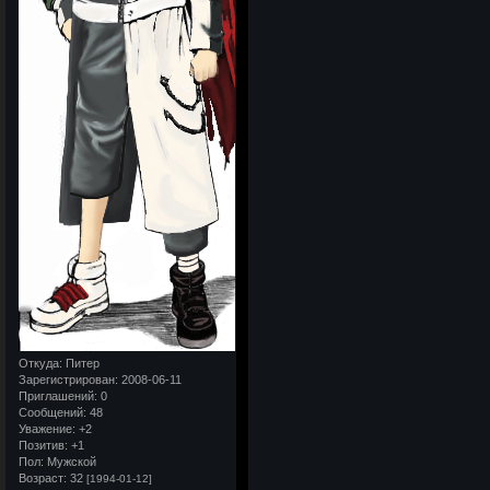
Откуда:
Питер
Зарегистрирован
: 2008-06-11
Приглашений:
0
Сообщений:
48
Уважение:
+2
Позитив:
+1
Пол:
Мужской
Возраст:
32
[1994-01-12]