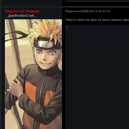
Наруто-сан Узумаки
Поделиться
2008-06-13 19:21:21
__ДевЯтиХвоСтиК__
Наруто залез на одну из крыш (крыша здани
0