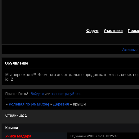
Форум
Участники
Поиск
Активные
Объявление
Мы переехали!!! Всем, кто хочет дальше продолжать жизнь своих персов
id=2
Привет, Гость!
Войдите
или
зарегистрируйтесь
.
»
Ролевая по |-/Naruto\-|
»
Деревня
»
Крыши
Страница:
1
Крыши
Учиха Мадара
Поделиться
2008-05-11 13:25:46