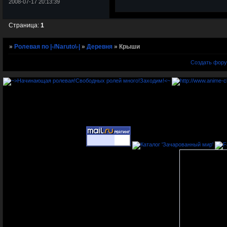
2008-07-17 20:13:39
Страница:
1
»
Ролевая по |-/Naruto\-|
»
Деревня
»
Крыши
Создать фор