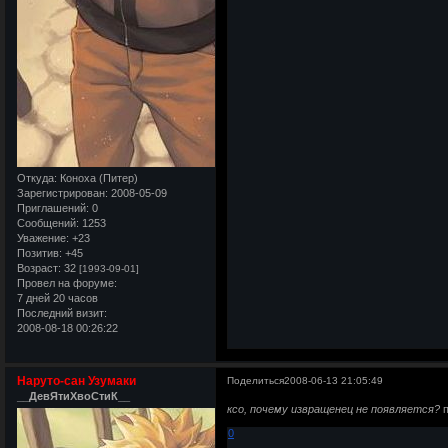
Откуда:
Коноха (Питер)
Зарегистрирован
: 2008-05-09
Приглашений:
0
Сообщений:
1253
Уважение:
+23
Позитив:
+45
Возраст:
32
[1993-09-01]
Провел на форуме:
7 дней 20 часов
Последний визит:
2008-08-18 00:26:22
Наруто-сан Узумаки
Поделиться
2008-06-13 21:05:49
__ДевЯтиХвоСтиК__
ксо, почему извращенец не появляется?
п
0