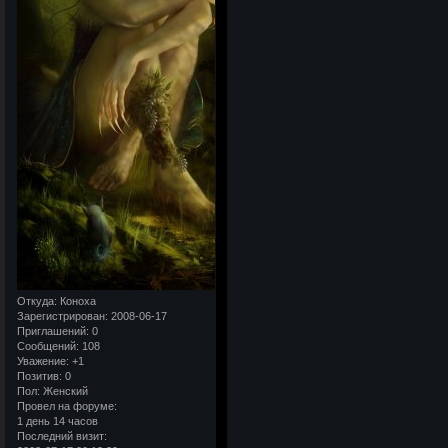
Откуда:
Коноха
Зарегистрирован
: 2008-06-17
Приглашений:
0
Сообщений:
108
Уважение:
+1
Позитив:
0
Пол:
Женский
Провел на форуме:
1 день 14 часов
Последний визит: