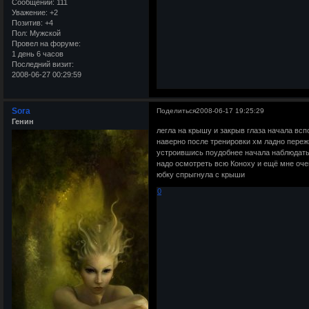
Сообщений:
111
Уважение:
+2
Позитив:
+4
Пол:
Мужской
Провел на форуме:
1 день 6 часов
Последний визит:
2008-06-27 00:29:59
Sora
Поделиться
2008-06-17 19:25:29
Генин
легла на крышу и закрыв глаза начала всп
наверно после тренировки хм ладно пережи
устроившись поудобнее начала наблюдать
надо осмотреть всю Коноху и ещё мне оче
юбку спрыгнула с крыши
0