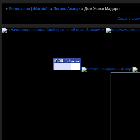
»
Ролевая по |-/Naruto\-|
»
Логово Акацук
»
Дом Учихи Мадары
Создать фор