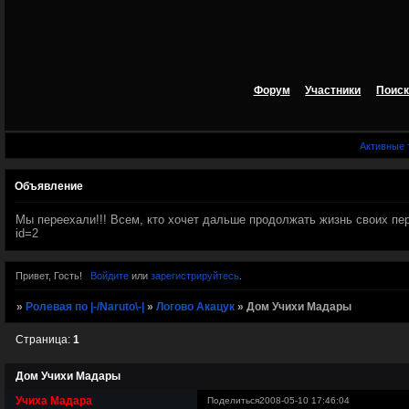
Форум
Участники
Поиск
Активные
Объявление
Мы переехали!!! Всем, кто хочет дальше продолжать жизнь своих персов
id=2
Привет, Гость!
Войдите
или
зарегистрируйтесь
.
»
Ролевая по |-/Naruto\-|
»
Логово Акацук
»
Дом Учихи Мадары
Страница:
1
Дом Учихи Мадары
Учиха Мадара
Поделиться
2008-05-10 17:46:04