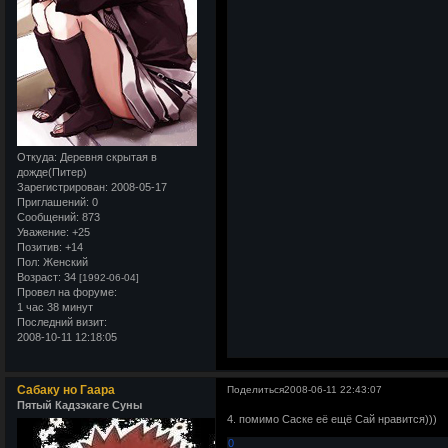
Откуда:
Деревня скрытая в
дожде(Питер)
Зарегистрирован
: 2008-05-17
Приглашений:
0
Сообщений:
873
Уважение:
+25
Позитив:
+14
Пол:
Женский
Возраст:
34
[1992-06-04]
Провел на форуме:
1 час 38 минут
Последний визит:
2008-10-11 12:18:05
Сабаку но Гаара
Поделиться
2008-06-11 22:43:07
Пятый Кадзэкаге Суны
4. помимо Саске её ещё Сай нравится)))
0