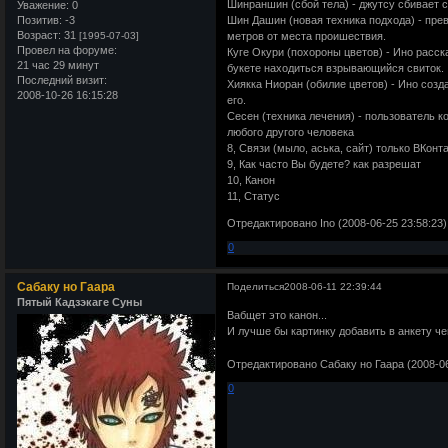
Шинраншин (сбой тела) - джутсу сбивает с 
Уважение:
0
Позитив:
-3
Шин Дашин (новая техника подхода) - пре
Возраст:
31
[1995-07-03]
метров от места проишествия.
Провел на форуме:
Куге Окури (похороны цветов) - Ино расск
21 час 29 минут
букете находиться взрывающийся свиток.
Последний визит:
Хиякка Ниоран (обилие цветов) - Ино созд
2008-10-26 16:15:28
его.
Сесен (техника лечения) - пользователь к
любого другого человека
8, Связи (мыло, аська, сайт) только ВКонт
9, Как часто Вы будете? как разрешат
10, Канон
11, Статус
Отредактировано Ino (2008-06-25 23:58:23)
0
Сабаку но Гаара
Поделиться
2008-06-11 22:39:44
Пятый Кадзэкаге Суны
Вабщет это канон...
И лучше бы картинку добавить в анкету 
Отредактировано Сабаку но Гаара (2008-06
0