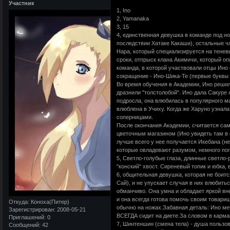
Участник
1, Ino
2, Yamanaka
3, 15
4, единственная девушка в команде под н
последствии Хатаке Какаши), остальные ч
Нара, который специализируется на тенев
сроки, отпрыск клана Акимичи, который о
команда, в которой участвовали отцы Ино 
сокращение - Ино-Шика-Те (первые буквы
Во время обучения в Академии, Ино решил
дразнили "толстолобой". Ино дала Сакуре
подросла, она влюбилась в популярного ма
влюблена в Учиху. Когда же Харуно узнала
соперницами.
После окончания Академии, считается сам
цветочным магазином (Ино увидеть там в 
лучше всего у нее получается Икебана (не
которые овладевают разумом, немного пог
5, Светло-голубые глаза, длинные светло
"конский" хвост. Сиреневый топик и юбка,
6, общительная девушка, которая не боит
Сай), и не упускает случая в них влюбитьс
обманчиво. Она умна и обладает яркой вн
и она всегда готова помочь своим товарищ
Откуда:
Коноха(Питер)
обычно на ножах.Забавная деталь: Ино меч
Зарегистрирован
: 2008-05-21
ВСЕГДА сидит на диете.За словом в карман
Приглашений:
0
7, Шинтеншин (смена тела) - душа пользов
Сообщений:
42