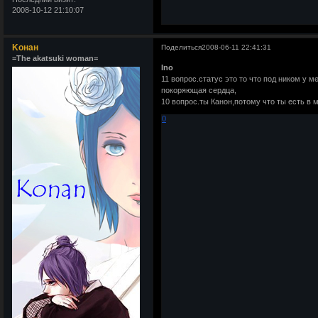
2008-10-12 21:10:07
Kонан
Поделиться
2008-06-11 22:41:31
=The akatsuki woman=
Ino
11 вопрос.статус это то что под ником у 
покоряющая сердца,
10 вопрос.ты Канон,потому что ты есть в 
0