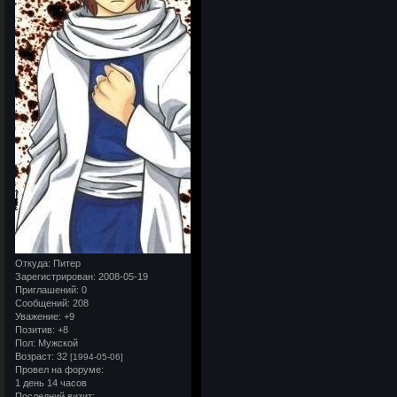
Откуда:
Питер
Зарегистрирован
: 2008-05-19
Приглашений:
0
Сообщений:
208
Уважение:
+9
Позитив:
+8
Пол:
Мужской
Возраст:
32
[1994-05-06]
Провел на форуме:
1 день 14 часов
Последний визит: