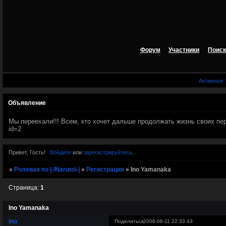
Форум
Участники
Поиск
Активные
Объявление
Мы переехали!!! Всем, кто хочет дальше продолжать жизнь своих персов
id=2
Привет, Гость!
Войдите
или
зарегистрируйтесь
.
»
Ролевая по |-/Naruto\-|
»
Регистрация
»
Ino Yamanaka
Страница:
1
Ino Yamanaka
Ino
Поделиться
2008-06-11 22:33:43