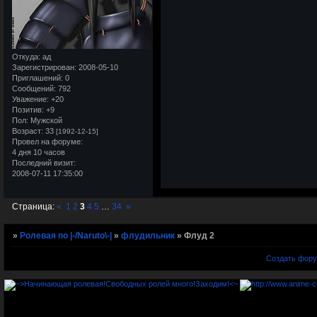
Откуда:
ад
Зарегистрирован
: 2008-05-10
Приглашений:
0
Сообщений:
792
Уважение:
+20
Позитив:
+9
Пол:
Мужской
Возраст:
33
[1992-12-15]
Провел на форуме:
4 дня 10 часов
Последний визит:
2008-07-11 17:35:00
Страница:
«
1
2
3
4
5
…
34
»
»
Ролевая по |-/Naruto\-|
»
флудильник
»
Флуд 2
Создать фор