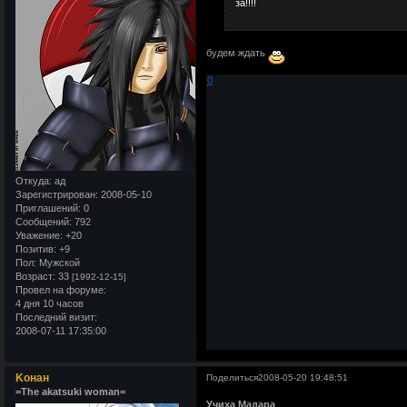
за!!!!
будем ждать
0
Откуда:
ад
Зарегистрирован
: 2008-05-10
Приглашений:
0
Сообщений:
792
Уважение:
+20
Позитив:
+9
Пол:
Мужской
Возраст:
33
[1992-12-15]
Провел на форуме:
4 дня 10 часов
Последний визит:
2008-07-11 17:35:00
Kонан
Поделиться
2008-05-20 19:48:51
=The akatsuki woman=
Учиха Мадара