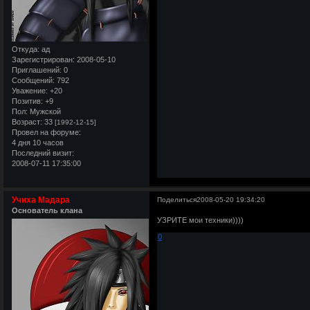
Откуда:
ад
Зарегистрирован
: 2008-05-10
Приглашений:
0
Сообщений:
792
Уважение:
+20
Позитив:
+9
Пол:
Мужской
Возраст:
33
[1992-12-15]
Провел на форуме:
4 дня 10 часов
Последний визит:
2008-07-11 17:35:00
Учиха Мадара
Поделиться
2008-05-20 19:34:20
Основатель клана
УЗРИТЕ мои техники))))
0