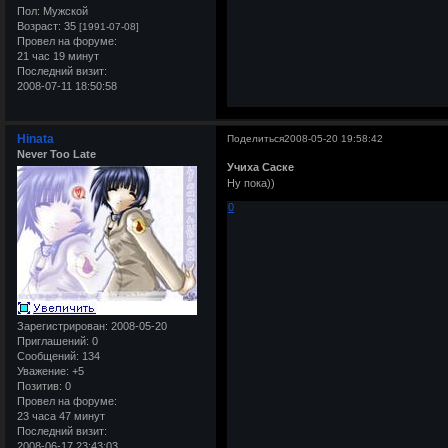
Пол:
Мужской
Возраст:
35
[1991-07-08]
Провел на форуме:
21 час 19 минут
Последний визит:
2008-07-11 18:50:58
Hinata
Поделиться
2008-05-20 19:58:42
Never Too Late
Учиха Саске
Ну пока))
0
Зарегистрирован
: 2008-05-20
Приглашений:
0
Сообщений:
134
Уважение:
+5
Позитив:
0
Провел на форуме:
23 часа 47 минут
Последний визит:
2008-06-17 23:43:03