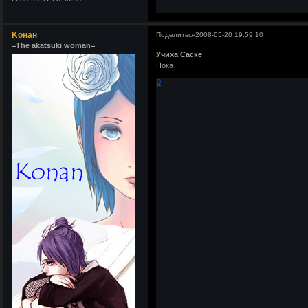
Kонан
Поделиться
2008-05-20 19:59:10
=The akatsuki woman=
Учиха Саске
Пока
0