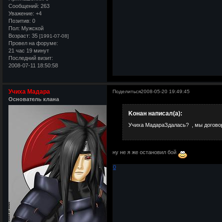
Сообщений:
263
Уважение:
+4
Позитив:
0
Пол:
Мужской
Возраст:
35
[1991-07-08]
Провел на форуме:
21 час 19 минут
Последний визит:
2008-07-11 18:50:58
Учиха Мадара
Поделиться
2008-05-20 19:49:45
Основатель клана
Kонан написал(а):
Учиха МадараЗдалась? , мы догово
ну не я же остановил бой
0