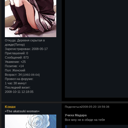
Откуда:
Деревня скрытая в
дожде(Питер)
Зарегистрирован
: 2008-05-17
Приглашений:
0
Сообщений:
873
Уважение:
+25
Позитив:
+14
Пол:
Женский
Возраст:
34
[1992-06-04]
Провел на форуме:
1 час 38 минут
Последний визит:
2008-10-11 12:18:05
Kонан
Поделиться
2008-05-20 19:59:36
=The akatsuki woman=
Учиха Мадара
Все мну не в обиде на тебя
0