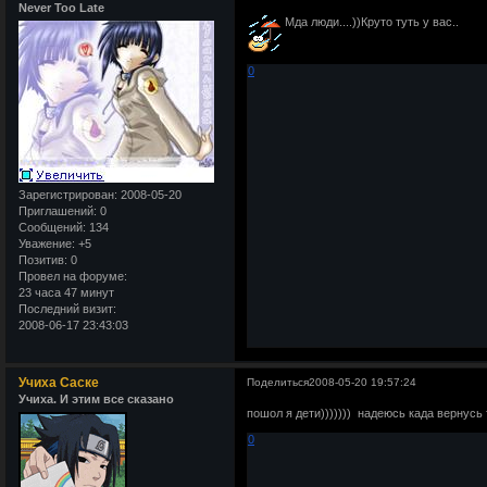
Never Too Late
Мда люди....))Круто туть у вас..
0
Зарегистрирован
: 2008-05-20
Приглашений:
0
Сообщений:
134
Уважение:
+5
Позитив:
0
Провел на форуме:
23 часа 47 минут
Последний визит:
2008-06-17 23:43:03
Учиха Саске
Поделиться
2008-05-20 19:57:24
Учиха. И этим все сказано
пошол я дети))))))) надеюсь када вернусь
0