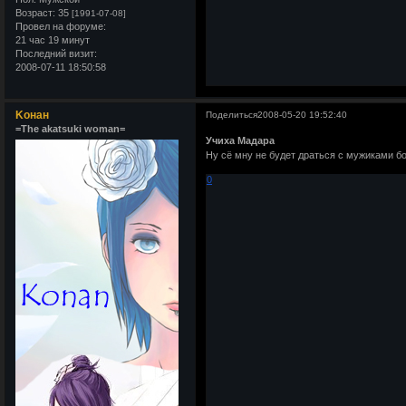
Возраст:
35
[1991-07-08]
Провел на форуме:
21 час 19 минут
Последний визит:
2008-07-11 18:50:58
Kонан
Поделиться
2008-05-20 19:52:40
=The akatsuki woman=
Учиха Мадара
Ну сё мну не будет драться с мужиками 
0