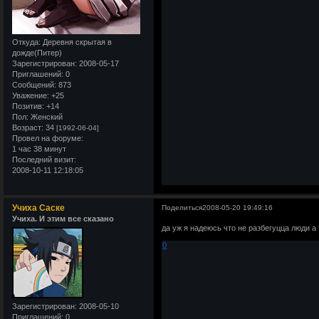
Откуда:
Деревня скрытая в
дожде(Питер)
Зарегистрирован
: 2008-05-17
Приглашений:
0
Сообщений:
873
Уважение:
+25
Позитив:
+14
Пол:
Женский
Возраст:
34
[1992-06-04]
Провел на форуме:
1 час 38 минут
Последний визит:
2008-10-11 12:18:05
Учиха Саске
Поделиться
2008-05-20 19:49:16
Учиха. И этим все сказано
да уж я надеюсь что не разбегуцца люди а 
0
Зарегистрирован
: 2008-05-10
Приглашений:
0