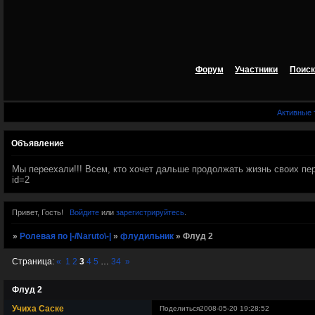
Форум
Участники
Поиск
Активные
Объявление
Мы переехали!!! Всем, кто хочет дальше продолжать жизнь своих персов
id=2
Привет, Гость!
Войдите
или
зарегистрируйтесь
.
»
Ролевая по |-/Naruto\-|
»
флудильник
»
Флуд 2
Страница:
«
1
2
3
4
5
…
34
»
Флуд 2
Учиха Саске
Поделиться
2008-05-20 19:28:52