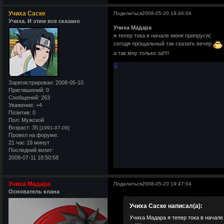
Учиха Саске
Поделиться
2008-05-20 19:46:04
Учиха. И этим все сказано
Учиха Мадара
я тепер тока в начале июня припруся(
сегодя прощальный так сказать вечер
а так мну только за!!!!
0
Зарегистрирован
: 2008-05-10
Приглашений:
0
Сообщений:
263
Уважение:
+4
Позитив:
0
Пол:
Мужской
Возраст:
35
[1991-07-08]
Провел на форуме:
21 час 19 минут
Последний визит:
2008-07-11 18:50:58
Учиха Мадара
Поделиться
2008-05-20 19:47:04
Основатель клана
Учиха Саске написал(а):
Учиха Мадара я тепер тока в начале