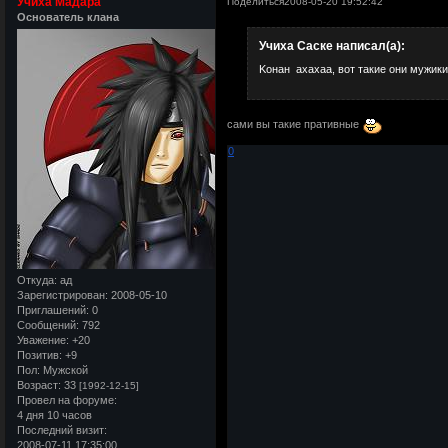
Учиха Мадара
Поделиться
2008-05-20 19:52:42
Основатель клана
Учиха Саске написал(а):
Kонан ахахаа, вот такие они мужики
сами вы такие пративные
0
Откуда:
ад
Зарегистрирован
: 2008-05-10
Приглашений:
0
Сообщений:
792
Уважение:
+20
Позитив:
+9
Пол:
Мужской
Возраст:
33
[1992-12-15]
Провел на форуме:
4 дня 10 часов
Последний визит:
2008-07-11 17:35:00