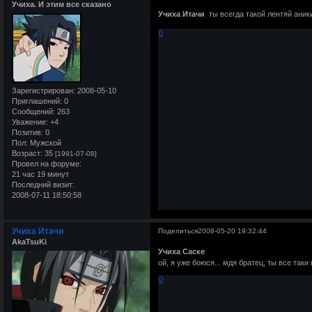
Учиха. И этим все сказано
Учиха Итачи
ты всегда такой лентяй ани
0
Зарегистрирован
: 2008-05-10
Приглашений:
0
Сообщений:
263
Уважение:
+4
Позитив:
0
Пол:
Мужской
Возраст:
35
[1991-07-08]
Провел на форуме:
21 час 19 минут
Последний визит:
2008-07-11 18:50:58
Учиха Итачи
Поделиться
2008-05-20 19:32:44
AkaTsuKi
Учиха Саске
ой, я уже боюся... мдя братец, ты все так
0