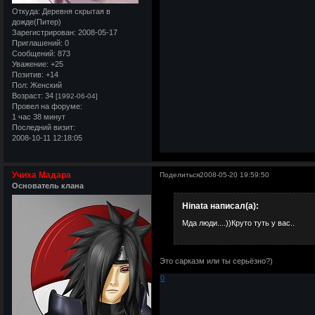
Откуда:
Деревня скрытая в
дожде(Питер)
Зарегистрирован
: 2008-05-17
Приглашений:
0
Сообщений:
873
Уважение:
+25
Позитив:
+14
Пол:
Женский
Возраст:
34
[1992-06-04]
Провел на форуме:
1 час 38 минут
Последний визит:
2008-10-11 12:18:05
Учиха Мадара
Поделиться
2008-05-20 19:59:50
Основатель клана
Hinata написал(а):
Мда люди....))Круто туть у вас..
Это сарказм или ты серьёзно?)
0