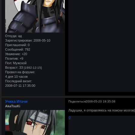
Откуда:
ад
Зарегистрирован
: 2008-05-10
Приглашений:
0
Сообщений:
792
Уважение:
+20
Позитив:
+9
Пол:
Мужской
Возраст:
33
[1992-12-15]
Провел на форуме:
4 дня 10 часов
Последний визит:
2008-07-11 17:35:00
Учиха Итачи
Поделиться
2008-05-20 19:35:08
AkaTsuKi
Ладушки, я отправляюсь на поиски мозгов)
0