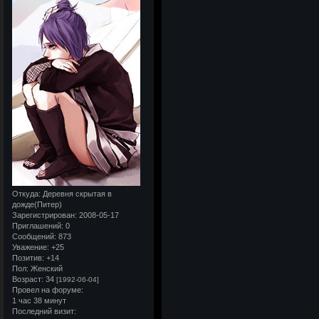
Откуда:
Деревня скрытая в
дожде(Питер)
Зарегистрирован
: 2008-05-17
Приглашений:
0
Сообщений:
873
Уважение:
+25
Позитив:
+14
Пол:
Женский
Возраст:
34
[1992-06-04]
Провел на форуме:
1 час 38 минут
Последний визит: