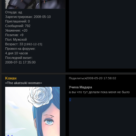
Откуда:
ад
Зарегистрирован
: 2008-05-10
Приглашений:
0
Сообщений:
792
Уважение:
+20
Позитив:
+9
Пол:
Мужской
Возраст:
33
[1992-12-15]
Провел на форуме:
4 дня 10 часов
Последний визит:
2008-07-11 17:35:00
Kонан
Поделиться
2008-05-20 17:58:02
=The akatsuki woman=
Учиха Мадара
а вы что тут делали пока меня не было
0