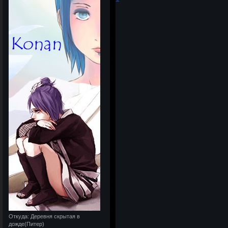
Откуда:
Деревня скрытая в
дожде(Питер)