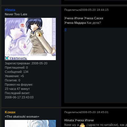
Hinata
Поделиться
2008-05-20 18:44:15
Never Too Late
Учиха Итачи
Учиха Саске
Учиха Мадара
Как дела?
0
Зарегистрирован
: 2008-05-20
Приглашений:
0
Сообщений:
134
Уважение:
+5
Позитив:
0
Провел на форуме:
23 часа 47 минут
Последний визит:
2008-06-17 23:43:03
Kонан
Поделиться
2008-05-20 18:45:01
=The akatsuki woman=
Hinata
Учиха Итачи
Кони шу а
,(здрасте по китайски), как