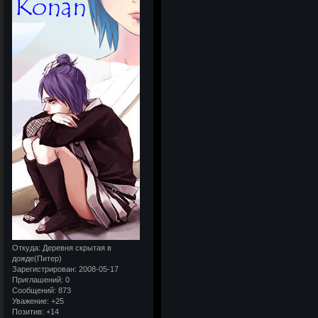
Откуда:
Деревня скрытая в
дожде(Питер)
Зарегистрирован
: 2008-05-17
Приглашений:
0
Сообщений:
873
Уважение:
+25
Позитив:
+14