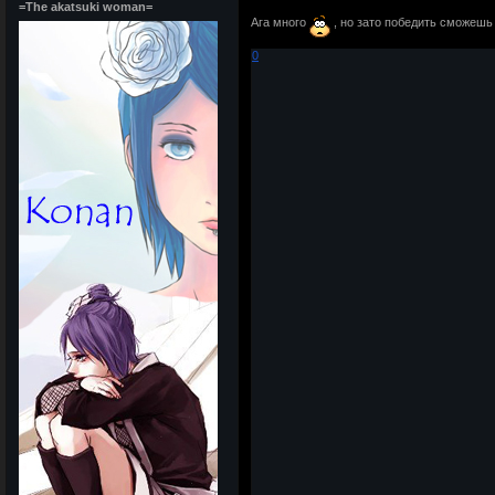
=The akatsuki woman=
Ага много
, но зато победить сможешь
0