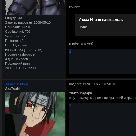
привет!
Откуда:
ад
Учиха Итачи написал(а):
Зарегистрирован
: 2008-05-10
Охаё!
Приглашений:
0
Сообщений:
792
Уважение:
+20
Позитив:
+9
и тебе того же))
Пол:
Мужской
Возраст:
33
[1992-12-15]
0
Провел на форуме:
4 дня 10 часов
Последний визит:
2008-07-11 17:35:00
Учиха Итачи
Поделиться
2008-05-20 18:39:18
AkaTsuKi
Учиха Мадара
А тут с каждым днем все красявий и крася
0