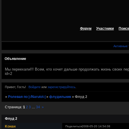
Форум
Участники
Поиск
Активные
Объявление
Мы переехали!!! Всем, кто хочет дальше продолжать жизнь своих персов
id=2
Привет, Гость!
Войдите
или
зарегистрируйтесь
.
»
Ролевая по |-/Naruto\-|
»
флудильник
»
Флуд 2
Страница:
1
2
3
…
34
»
Флуд 2
Kонан
Поделиться
2008-05-20 14:54:08