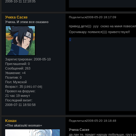
2008-10-11 12:18:05
Учиха Саске
Поделиться
2008-05-20 18:17:09
Учиха. И этим все сказано
привед дети))) ууу скоко на миня повеси
Орочимару появился)))) приветствую!!
0
Зарегистрирован
: 2008-05-10
Приглашений:
0
Сообщений:
263
Уважение:
+4
Позитив:
0
Пол:
Мужской
Возраст:
35
[1991-07-08]
Провел на форуме:
21 час 19 минут
Последний визит:
2008-07-11 18:50:58
Kонан
Поделиться
2008-05-20 18:18:48
=The akatsuki woman=
Учиха Саске
да лан те, придет народу побольше, груз 