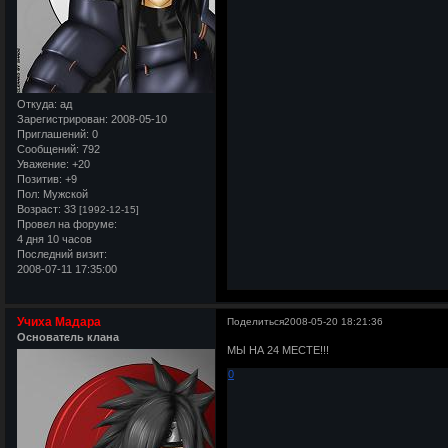
Откуда:
ад
Зарегистрирован
: 2008-05-10
Приглашений:
0
Сообщений:
792
Уважение:
+20
Позитив:
+9
Пол:
Мужской
Возраст:
33
[1992-12-15]
Провел на форуме:
4 дня 10 часов
Последний визит:
2008-07-11 17:35:00
Учиха Мадара
Поделиться
2008-05-20 18:21:36
Основатель клана
МЫ НА 24 МЕСТЕ!!!
0