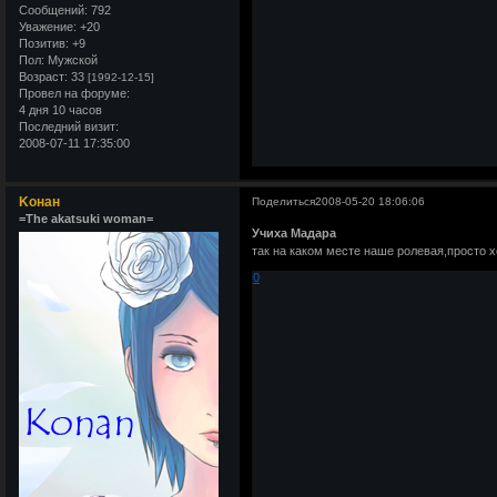
Сообщений:
792
Уважение:
+20
Позитив:
+9
Пол:
Мужской
Возраст:
33
[1992-12-15]
Провел на форуме:
4 дня 10 часов
Последний визит:
2008-07-11 17:35:00
Kонан
Поделиться
2008-05-20 18:06:06
=The akatsuki woman=
Учиха Мадара
так на каком месте наше ролевая,просто х
0