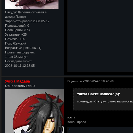
Откуда:
Деревня скрытая в
дожде(Питер)
Зарегистрирован
: 2008-05-17
Приглашений:
0
Сообщений:
873
Уважение:
+25
Позитив:
+14
Пол:
Женский
Возраст:
34
[1992-06-04]
Провел на форуме:
1 час 38 минут
Последний визит:
2008-10-11 12:18:05
Учиха Мадара
Поделиться
2008-05-20 18:20:40
Основатель клана
Учиха Саске написал(а):
привед дети))) ууу скоко на миня п
нэт))
Конан права
0