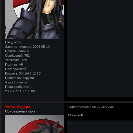
Откуда:
ад
Зарегистрирован
: 2008-05-10
Приглашений:
0
Сообщений:
792
Уважение:
+20
Позитив:
+9
Пол:
Мужской
Возраст:
33
[1992-12-15]
Провел на форуме:
4 дня 10 часов
Последний визит:
2008-07-11 17:35:00
Учиха Мадара
Поделиться
2008-05-20 18:30:28
Основатель клана
13 место!!
0