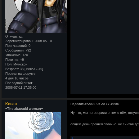
Откуда:
ад
Зарегистрирован
: 2008-05-10
Приглашений:
0
Сообщений:
792
Уважение:
+20
Позитив:
+9
Пол:
Мужской
Возраст:
33
[1992-12-15]
Провел на форуме:
4 дня 10 часов
Последний визит:
2008-07-11 17:35:00
Kонан
Поделиться
2008-05-20 17:49:06
=The akatsuki woman=
Ну что, мы поговорили о том о сём, погул
общем день прошел отлично, не считая д
0