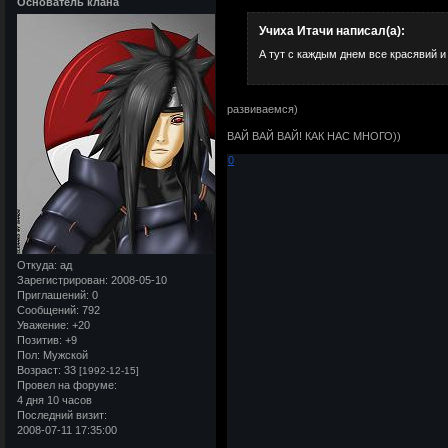
Основатель клана
Учиха Итачи написал(а):
А тут с каждым днем все красявий и
развиваемся)
ВАЙ ВАЙ ВАЙ! КАК НАС МНОГО))
0
Откуда:
ад
Зарегистрирован
: 2008-05-10
Приглашений:
0
Сообщений:
792
Уважение:
+20
Позитив:
+9
Пол:
Мужской
Возраст:
33
[1992-12-15]
Провел на форуме:
4 дня 10 часов
Последний визит:
2008-07-11 17:35:00